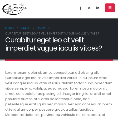
HOME
FAQS
LOGO
CURABITUR EGET LEO AT VELIT IMPERDIET VAGUE IACULIS VITAES?
Curabitur eget leo at velit
imperdiet vague iaculis vitaes?
Lorem ipsum dolor sit amet, consectetur adipiscing elit.
Curabitur eget leo at velit imperdiet varius. In eu ipsum vitae
velit congue iaculis vitae at risus. Nullam tortor nunc, bibendum
vitae semper a, volutpat eget massa. Lorem ipsum dolor sit
amet, consectetur adipiscing elit. Integer fringilla, orci sit amet
posuere auctor, orci eros pellentesque odio, nec
pellentesque erat ligula nec massa. Aenean consequat lorem
ut felis ullamcorper posuere gravida tellus faucibus.
Maecenas dolor elit, pulvinar eu vehicula eu, consequat et