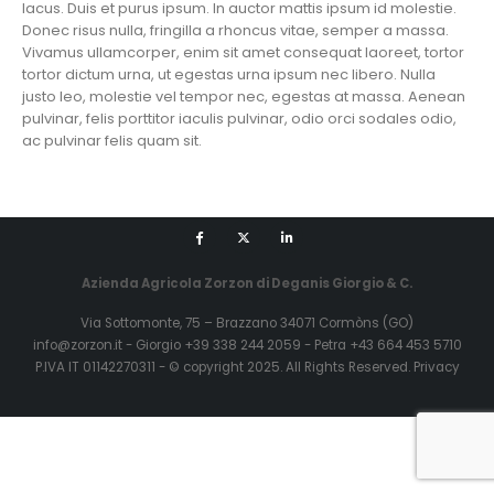
lacus. Duis et purus ipsum. In auctor mattis ipsum id molestie.
Donec risus nulla, fringilla a rhoncus vitae, semper a massa.
Vivamus ullamcorper, enim sit amet consequat laoreet, tortor
tortor dictum urna, ut egestas urna ipsum nec libero. Nulla
justo leo, molestie vel tempor nec, egestas at massa. Aenean
pulvinar, felis porttitor iaculis pulvinar, odio orci sodales odio,
ac pulvinar felis quam sit.
Azienda Agricola Zorzon di Deganis Giorgio & C.
Via Sottomonte, 75 – Brazzano 34071 Cormòns (GO)
info@zorzon.it
-
Giorgio +39 338 244 2059
-
Petra +43 664 453 5710
P.IVA IT 01142270311 - © copyright 2025. All Rights Reserved.
Privacy